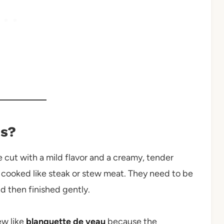
ds?
e cut with a mild flavor and a creamy, tender
 cooked like steak or stew meat. They need to be
d then finished gently.
ew like
blanquette de veau
because the