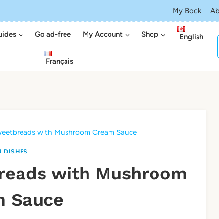
My Book
Ab
uides
Go ad-free
My Account
Shop
English
Français
Sweetbreads with Mushroom Cream Sauce
N DISHES
breads with Mushroom
m Sauce