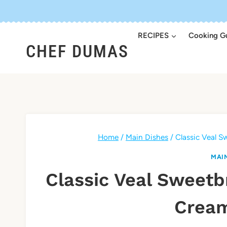
Skip
to
RECIPES
Cooking G
content
CHEF DUMAS
Home
/
Main Dishes
/
Classic Veal 
MAI
Classic Veal Sweet
Crea