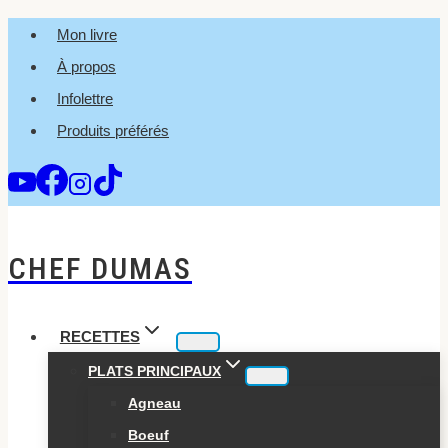
Aller
Mon livre
au
À propos
contenu
Infolettre
Produits préférés
CHEF DUMAS
RECETTES
PLATS PRINCIPAUX
Agneau
Boeuf