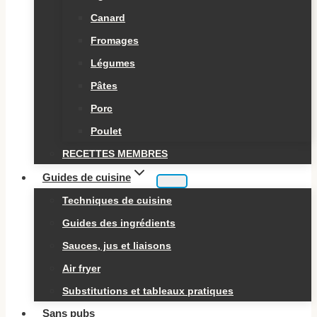
Canard
Fromages
Légumes
Pâtes
Porc
Poulet
RECETTES MEMBRES
Guides de cuisine
Techniques de cuisine
Guides des ingrédients
Sauces, jus et liaisons
Air fryer
Substitutions et tableaux pratiques
Sans pubs