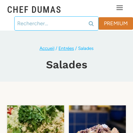
Aller
CHEF DUMAS
au
Rechercher :
contenu
PREMIUM
Accueil
/
Entrées
/
Salades
Salades