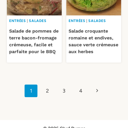
ENTRÉES
|
SALADES
ENTRÉES
|
SALADES
Salade de pommes de
Salade croquante
terre bacon-fromage
romaine et endives,
crémeuse, facile et
sauce verte crémeuse
parfaite pour le BBQ
aux herbes
Navigation
Page
1
2
3
4
de
suivante
page