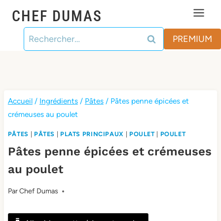
Aller
CHEF DUMAS
au
Rechercher :
contenu
PREMIUM
Accueil
/
Ingrédients
/
Pâtes
/
Pâtes penne épicées et
crémeuses au poulet
PÂTES
|
PÂTES
|
PLATS PRINCIPAUX
|
POULET
|
POULET
Pâtes penne épicées et crémeuses
au poulet
Par
Chef Dumas