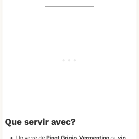
Que servir avec?
Un verre de
Pinot Grigio
,
Vermentino
ou
vin