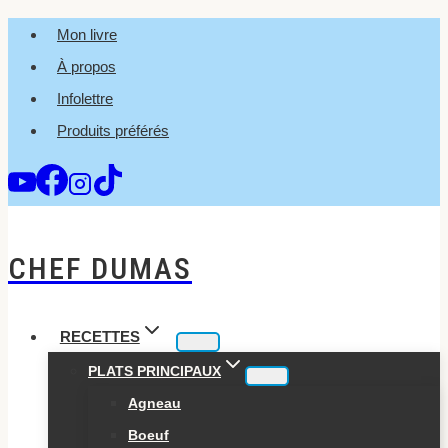
Aller
Mon livre
au
À propos
contenu
Infolettre
Produits préférés
CHEF DUMAS
RECETTES
PLATS PRINCIPAUX
Agneau
Boeuf