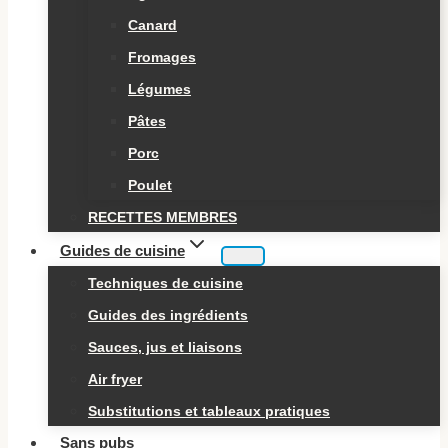
Canard
Fromages
Légumes
Pâtes
Porc
Poulet
RECETTES MEMBRES
Guides de cuisine
Techniques de cuisine
Guides des ingrédients
Sauces, jus et liaisons
Air fryer
Substitutions et tableaux pratiques
Sans pubs