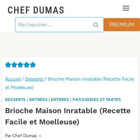
Aller
CHEF DUMAS
au
Rechercher :
contenu
PREMIUM
Accueil
/
Desserts
/
Brioche Maison Inratable (Recette Facile
et Moelleuse)
DESSERTS
|
ENTRÉES
|
ENTRÉES
|
PATISSERIES ET TARTES
Brioche Maison Inratable (Recette
Facile et Moelleuse)
Par
Chef Dumas