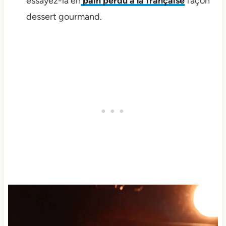
essayez-la en
pain perdu à la française
façon
dessert gourmand.