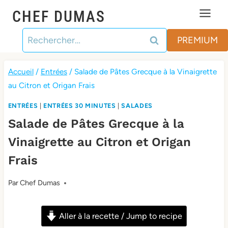
Aller
CHEF DUMAS
au
Rechercher :
contenu
PREMIUM
Accueil
/
Entrées
/
Salade de Pâtes Grecque à la Vinaigrette
au Citron et Origan Frais
ENTRÉES
|
ENTRÉES 30 MINUTES
|
SALADES
Salade de Pâtes Grecque à la
Vinaigrette au Citron et Origan
Frais
Par
Chef Dumas
Aller à la recette / Jump to recipe